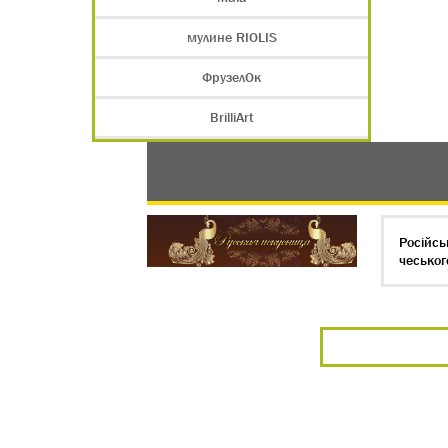
мулине RIOLIS
ФрузелОк
BrilliArt
Російсь
чеськог