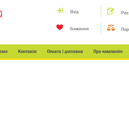
Вхід
Реє
Бажання
Пор
ємо
Контакти
Оплата і доставка
Про компанію