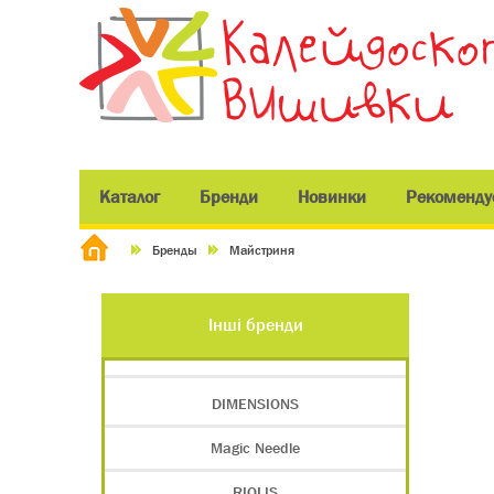
Каталог
Бренди
Новинки
Рекоменду
Бренды
Майстриня
Інші бренди
DIMENSIONS
Magic Needle
RIOLIS