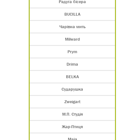
Радуга бісера
BUCILLA
Чарівна мить
Milward
Prym
Drima
BELKA
Сударушка
Zweigart
М.П. Студія
Жар-Птиця
Maia