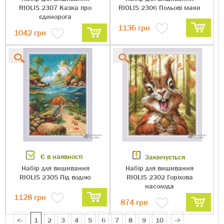
RIOLIS 2306 Польові маки
RIOLIS 2307 Казка про
єдинорога
1136
грн
1042
грн
Є в наявності
Закінчується
Набір для вишивання
Набір для вишивання
RIOLIS 2305 Під водою
RIOLIS 2302 Горіхова
насолода
1128
грн
874
грн
<-
1
2
3
4
5
6
7
8
9
10
->