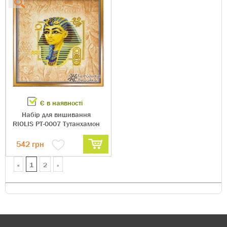
Є в наявності
Набір для вишивання
RIOLIS РТ-0007 Тутанхамон
542 грн
«
1
2
»