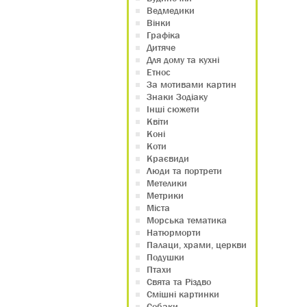
Ведмедики
Вінки
Графіка
Дитяче
Для дому та кухні
Етнос
За мотивами картин
Знаки Зодіаку
Інші сюжети
Квіти
Коні
Коти
Краєвиди
Люди та портрети
Метелики
Метрики
Міста
Морська тематика
Натюрморти
Палаци, храми, церкви
Подушки
Птахи
Свята та Різдво
Смішні картинки
Собаки