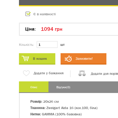
Є в наявності
1094 грн
Цiна:
Кількість:
шт
В кошик
Замовити!
Додати у бажання
Додати для порі
Опис
Відгуки(0)
Розмір:
20х26 см
Тканина:
Zweigart Aida 16 (кол.100, біла)
Нитки:
GAMMA (100% бавовна)