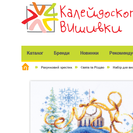
Каталог
Бренди
Новинки
Рекоменду
Рахунковий хрестик
Свята та Різдво
Набір для в