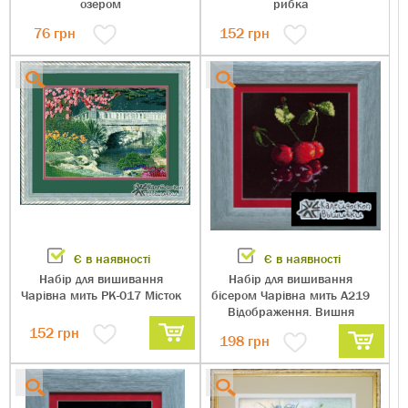
озером
рибка
76
грн
152
грн
Є в наявності
Є в наявності
Набір для вишивання
Набір для вишивання
Чарівна мить РК-017 Місток
бісером Чарівна мить А219
Відображення. Вишня
152
грн
198
грн