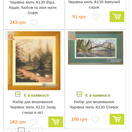
Чарівна мить А135 Квітучий
Чарівна мить А139 Віра,
садок
Надія, Любов та їхня мати
Софія
91
грн
243
грн
Є в наявності
Є в наявності
Набір для вишивання
Набір для вишивання
Чарівна мить А131 Захід
Чарівна мить А130 Ставок
сонця в лісі
106
грн
182
грн