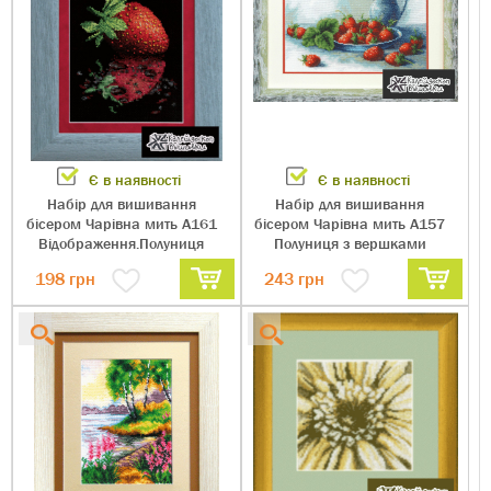
Є в наявності
Є в наявності
Набір для вишивання
Набір для вишивання
бісером Чарівна мить А161
бісером Чарівна мить А157
Відображення.Полуниця
Полуниця з вершками
198
грн
243
грн