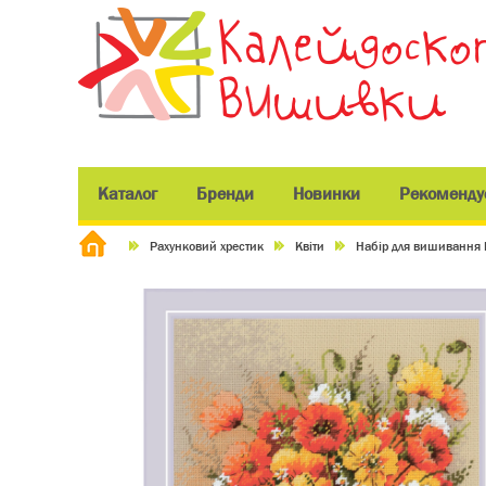
Каталог
Бренди
Новинки
Рекоменду
Рахунковий хрестик
Квіти
Набір для вишивання 