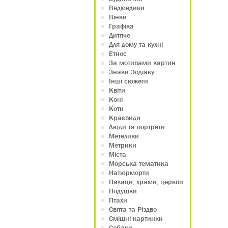
Ведмедики
Вінки
Графіка
Дитяче
Для дому та кухні
Етнос
За мотивами картин
Знаки Зодіаку
Інші сюжети
Квіти
Коні
Коти
Краєвиди
Люди та портрети
Метелики
Метрики
Міста
Морська тематика
Натюрморти
Палаци, храми, церкви
Подушки
Птахи
Свята та Різдво
Смішні картинки
Собаки