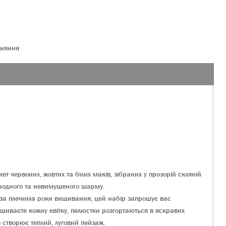
вняння
 червоних, жовтих та білих маків, зібраних у прозорій скляній
иродного та невимушеного шарму.
те за плечима роки вишивання, цей набір запрошує вас
шиваєте кожну квітку, пелюстки розгортаються в яскравих
ів створює теплий, луговий пейзаж.