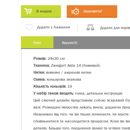
В кошик
Замовити!
Додати у бажання
Додати для порі
Опис
Відгуки(0)
Розмір:
24х30 см
Тканина:
Zweigart Aida 14 (бежевий)
Нитки:
вовняні / акрилові нитки
Схема:
кольорова знакова
Кількість кольорів:
19
У набір також входить:
голка, детальна інструкція.
Цей сяючий дизайн представляє собою яскравий букет
вазі. Розкидані пелюстки лежать внизу, додаючи пр
Незалежно від того, чи ви тільки починаєте, чи має
сповільнитися та насолодитися процесом. Коли ви ви
деталях. Більше того, поєднання зелені та м’яких тон