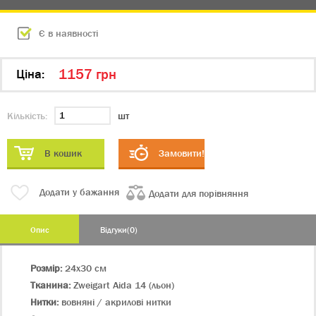
Є в наявності
1157 грн
Цiна:
Кількість:
шт
В кошик
Замовити!
Додати у бажання
Додати для порівняння
Опис
Відгуки(0)
Розмір:
24х30 см
Тканина:
Zweigart Aida 14 (льон)
Нитки:
вовняні / акрилові нитки